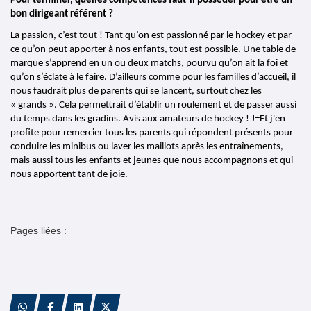
Pour terminer, quelles compétences faut-il posséder pour être un 
bon dirigeant référent ?
La passion, c’est tout ! Tant qu’on est passionné par le hockey et par 
ce qu’on peut apporter à nos enfants, tout est possible. Une table de 
marque s’apprend en un ou deux matchs, pourvu qu’on ait la foi et 
qu’on s’éclate à le faire. D’ailleurs comme pour les familles d’accueil, il 
nous faudrait plus de parents qui se lancent, surtout chez les 
« grands ». Cela permettrait d’établir un roulement et de passer aussi 
du temps dans les gradins. Avis aux amateurs de hockey ! J=Et j'en 
profite pour remercier tous les parents qui répondent présents pour 
conduire les minibus ou laver les maillots après les entraînements, 
mais aussi tous les enfants et jeunes que nous accompagnons et qui 
nous apportent tant de joie.
Presentation
Pages liées :
Equipement
Photos
Séance d'essai Ecole de hockey